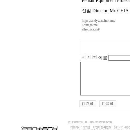
Pentair Equipment Protec
신임 Director Mr. 
https://andywatchuk.me/
uomega.me/
allreplica.net/
이름