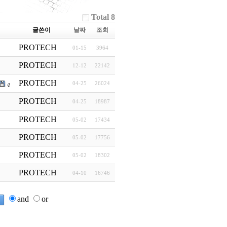
Total 8
글쓴이
날짜
조회
PROTECH
01-15
3964
PROTECH
12-12
22142
PROTECH
04-25
26024
PROTECH
04-25
18987
PROTECH
05-02
17434
PROTECH
05-02
17756
PROTECH
05-02
18302
PROTECH
04-10
16746
and
or