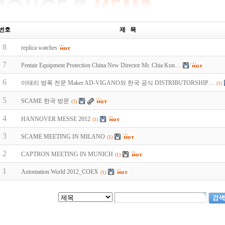
번호
제 목
8
replica watches
7
Pentair Equipment Protection China New Director Mr. Chia Kun…
6
이태리 방폭 전문 Maker AD-VIGANO와 한국 공식 DISTRIBUTORSHIP…
(1)
5
SCAME 한국 방문
(1)
4
HANNOVER MESSE 2012
(1)
3
SCAME MEETING IN MILANO
(1)
2
CAPTRON MEETING IN MUNICH
(1)
1
Automation World 2012_COEX
(1)